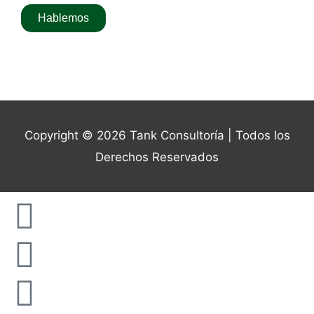
Hablemos
Copyright © 2026
Tank Consultoría
| Todos los
Derechos Reservados
Linkedin
Facebook
Instagram
Youtube
Envelope