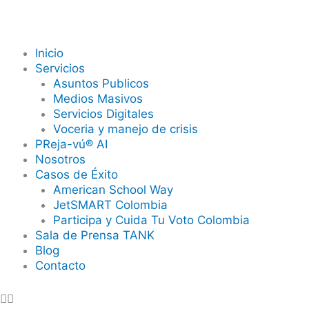
Ir
al
contenido
Inicio
Servicios
Asuntos Publicos
Medios Masivos
Servicios Digitales
Voceria y manejo de crisis
PReja-vú® AI
Nosotros
Casos de Éxito
American School Way
JetSMART Colombia
Participa y Cuida Tu Voto Colombia
Sala de Prensa TANK
Blog
Contacto