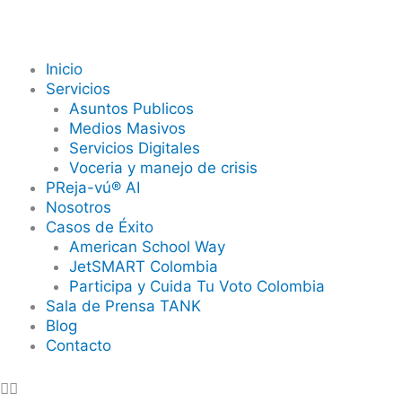
Ir
al
contenido
Inicio
Servicios
Asuntos Publicos
Medios Masivos
Servicios Digitales
Voceria y manejo de crisis
PReja-vú® AI
Nosotros
Casos de Éxito
American School Way
JetSMART Colombia
Participa y Cuida Tu Voto Colombia
Sala de Prensa TANK
Blog
Contacto