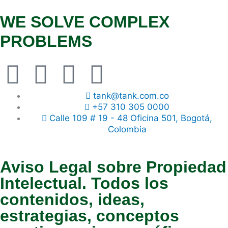
WE SOLVE COMPLEX
PROBLEMS
F
I
L
Y
T
a
n
i
o
i
tank@tank.com.co
+57 310 305 0000
c
s
n
u
k
Calle 109 # 19 - 48 Oficina 501, Bogotá,
Colombia
e
t
k
t
t
Aviso Legal sobre Propiedad
b
a
e
u
o
Intelectual.
Todos los
o
g
d
b
k
contenidos, ideas,
estrategias, conceptos
o
r
i
e