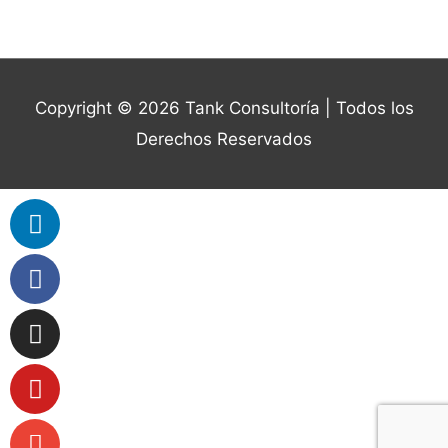
Copyright © 2026
Tank Consultoría
| Todos los
Derechos Reservados
Linkedin
Facebook
Instagram
Youtube
Envelope